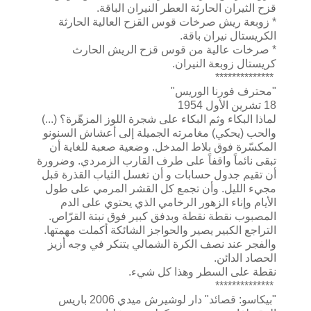
قزح الثيران الحارثة العطر النيران الباقة.
* زوبعة ريش صرخات قوس القزح العالية الحارثة
الكريستال نيران باقة.
* صرخات عالية من قوس قزح الريش الحارث
كريستال زوبعة النيران.
**************
"محترف فورنا الوريس"
18 تشرين الأول 1954
لماذا البكاء وثم البكاء على شجرة اللوز المزهّرة؟ (...)
والحب (يحكي) مغامرته الجميلة إلى أعشاش السنونو
المكسّرة فوق بلاط المدخل. وضعية صعبة للغاية أن
تبقى نائماً واقفاً على طرف القارب الزمردي. وضرورة
أن تقيم جدول حسابات و أن تغسل الثياب القذرة قبل
مجيء الليل. وأن تجمع كل القشر المرمي على طول
الأيام وإناء الزهور الرخامي الذي يحتوي على الدم
المصبوب نقطة نقطة وبدفق كبير فوق نبتة القرّاص.
التراجع الكبير يصير والحواجز الشائكة أكملت مهمتها.
والفجر عند نصف الكرة الشمالي يتنكر في وجه أزيز
الحصاد الدائن.
نقطة على السطر وهذا كل شيء.
**************
"بيكاسو: قصائد" دار لوشيرش ميدي 2006 باريس