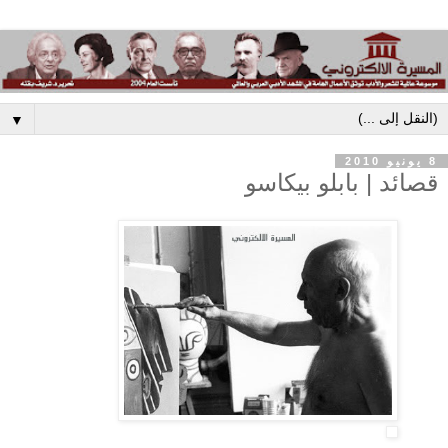
▼
8 يونيو 2010
قصائد | بابلو بيكاسو