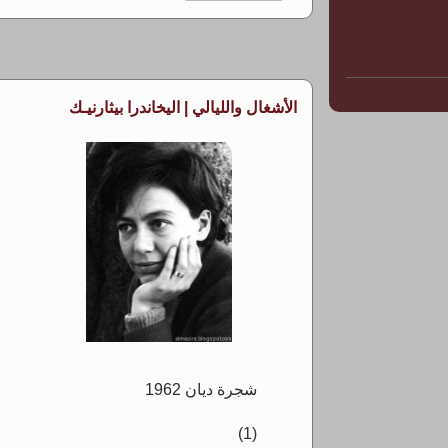
الأشغال والليالي | اليخاندرا بيثارنيـك
شجرة ديان 1962
(1)