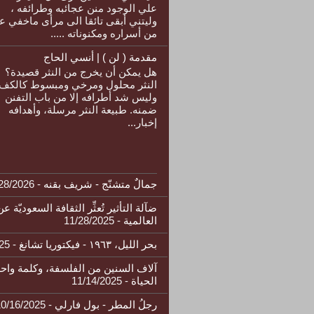
علي الوجود منن عجائبه وطرائفه ،
وليتني أبقى تائقا الى مرأى ماخفي ع
من أسراره ومكنوناته .....
مقدمة ( لن ) | أنسي الحاج
هل يمكن أن يخرج من النثر قصيدة؟
النثر محلول ومرخي ومبسوط كالكف،
وليس شد أطرافه إلا من باب التفنن
ضمنه. طبيعة النثر مرسلة، وأهدافه
إخبار...
جمالٌ متشنّج - شريف بقنه
- 1/28/2026
ضآلة التأثير تُعثِّر الثقافة السعوديّة عن
العالمية
- 11/28/2025
بحر الليل، ١٩٦٣ - فيكتوريا تشانغ
- 11/20/2025
آلاف السنين من الفلسفة، وكلمة واح
الحياة
- 11/14/2025
رجلُ المطر - بول فارلي
- 10/16/2025