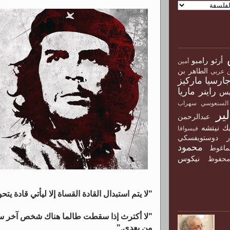
أرثو رامبو
أمين
الطاهر بن
ن عربي
جارسيا ماركيز
راينر ماريا
يس
السنعوسي
سهراب
ير
عبدالرحمن
ك نيتشه
فيسوافا
ور دوستويفسكي
محمود
ماغوط
نيكوس
حفوظ
"لا يتم استبدال القادة القساة إلا ليأتي قادة ي
"لا أكترث إذا سقطت طالما هناك شخص آخر سي
من بعدي."
و