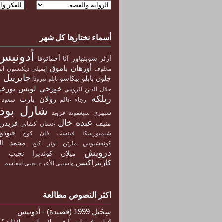
أسماء نختارها كل شهر
أدونيس
آرثر شوبنهاور
آنا أخماتوفا
أورهان باموق
معلوف
إيميلي ديكنسون
اب
جابرييل 
جلون
بابلو بيكاسو
بابلو نيرودا
خورخي لويس بورخ
جلال الدين الرومي
ريلكه
رولان بارت
رجاء عالم
سعود 
شارل بودل
سبهري
سيغموند فرويد
عبده خال
فريدري
منيف
غسان كنفاني
فيود
شيمبورسكا
فينست فان كوخ
محمد ال
كونفشيوس
مارتن لوثر كنج
درويش
ميلان كونديرا
نجيب م
كازنتزاكيس
واسيني الأعرج
يحيى امقاسم
اكثر النصوص مطالعة
سِجّيل 1999 (قصيدة) - أدونيس
4 لستُ جلجماش و لا يوليس. لاذاهِبٌ 