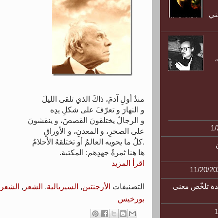
ني
منذُ أولِ آدمَ، ذاكَ الذي تلقى الليلَ
و النهارَ و تعرّفَ على شكلِ يدِه
و الرجالُ يختلقونَ القصصَ، و ينقشونَ
على الصخرِ، و المعدنِ، و الأوراقِ
كلُ ما يحويه العالمُ أو تختلقهُ الأحلامُ.
ها هنا ثمرةُ جهدِهم: المكتبة.
اقرأ المزيد
دة تلخّص معنى
التصنيفات
الأرجنتين
,
السيريالية
,
الشعر
,
الشعر 
بورخيس