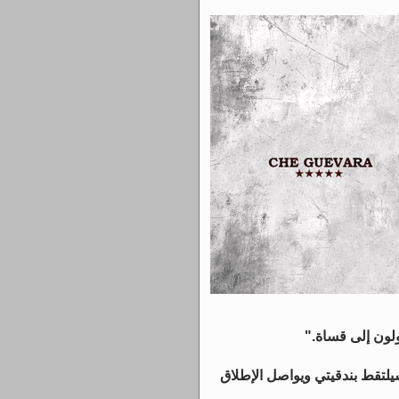
تحولون إلى قساة."
لتقط بندقيتي ويواصل الإطلاق