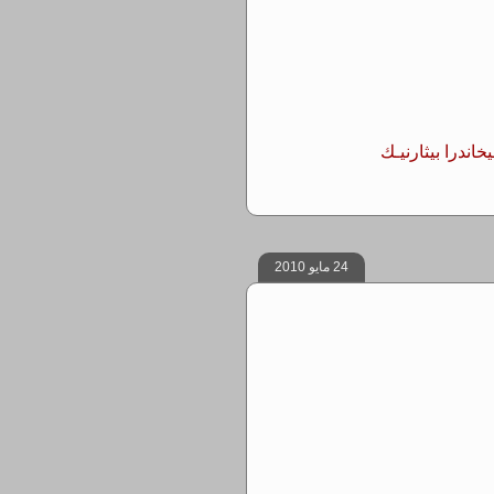
يخاندرا بيثارنيـك
24 مايو 2010