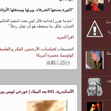
"الثورة يصنعها الشرفاء، ويرثها ويستغلها الأوغاد
"عندما تقرر إعدامه قال لمن بعث لتنفيذ الحكم :
ت)
الجبان، فكل ما ستفعله هو أن تقتل رجلاً."
رة
اقرأ المزيد
التصنيفات
إقتباسات
,
الأرجنتين
,
الفكر و الفلسف
كا
كولومبيا
,
مسيرة أمريكا
ون
الأسكندرية، 641 بعد الميلاد | خورخي لويس بورخيس