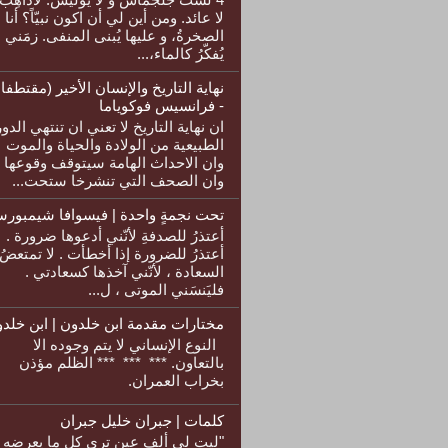
لا عائد. ومن أين لي أن اكون نبيّاً؟ أنا
الصخرةُ، و عليها يُبنى المنفى. زمَني
يُفكّرُ كالماء،...
نهاية التاريخ والإنسان الأخير (مقتطفا
- فرانسيس فوكوياما
ان نهاية التاريخ لا تعني ان تنتهي الدو
الطبيعية من الولادة والحياة والموت
وان الاحداث الهامة سيتوقف وقوعها
وان الصحف التي تنشرخا ستحت...
تحت نجمةٍ واحدة | فيسوافا شيمبورس
أعتذرُ للصدفةِ لأنّني أدعوها ضرورة .
أعتذرُ للضرورة إذا أخطأت . لا تمتعضُ
السعادة ، لأنّني آخذها كسعادتي .
فليَنسَني الموتى ، ل...
مختارات مقدمة ابن خلدون | ابن خلد
النوع الإنساني لا يتم وجوده الا
بالتعاون. *** *** *** الظلم مؤذن
بخراب العمران.
كلمات | جبران خليل جبران
"ليت لي ألف عين ترى كل ما يعرضه