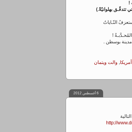
!
 تتدفّـق بهلوانيّةً.)
تعزفُ النّـاياتُ
حـدَّبـةُ !
ل مدينة بوسطن .
مريكا
,
والت ويتمان
6 أغسطس 2012
تالية
http://www.d