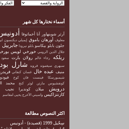
أسماء نختارها كل شهر
أدونيس
آرثر شوبنهاور
آنا أخماتوفا
أورهان باموق
معلوف
إيميلي ديكنسون
اب
جابرييل 
جلون
بابلو بيكاسو
بابلو نيرودا
خورخي لويس بورخ
جلال الدين الرومي
ريلكه
رولان بارت
رجاء عالم
سعود 
شارل بودل
سبهري
سيغموند فرويد
عبده خال
فريدري
منيف
غسان كنفاني
فيود
شيمبورسكا
فينست فان كوخ
محمد ال
كونفشيوس
مارتن لوثر كنج
درويش
ميلان كونديرا
نجيب م
كازنتزاكيس
واسيني الأعرج
يحيى امقاسم
اكثر النصوص مطالعة
سِجّيل 1999 (قصيدة) - أدونيس
4 لستُ جلجماش و لا يوليس. لاذاهِبٌ 