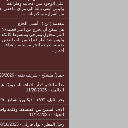
علي الوجود منن عجائبه وطرائفه ،
وليتني أبقى تائقا الى مرأى ماخفي ع
من أسراره ومكنوناته .....
مقدمة ( لن ) | أنسي الحاج
هل يمكن أن يخرج من النثر قصيدة؟
النثر محلول ومرخي ومبسوط كالكف،
وليس شد أطرافه إلا من باب التفنن
ضمنه. طبيعة النثر مرسلة، وأهدافه
إخبار...
جمالٌ متشنّج - شريف بقنه
- 1/28/2026
ضآلة التأثير تُعثِّر الثقافة السعوديّة عن
العالمية
- 11/28/2025
بحر الليل، ١٩٦٣ - فيكتوريا تشانغ
- 11/20/2025
آلاف السنين من الفلسفة، وكلمة واح
الحياة
- 11/14/2025
رجلُ المطر - بول فارلي
- 10/16/2025