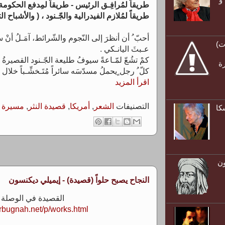
طريقاً لمُرافِـق الرئيس - طريقاً لمِدفع الحكومة 
طريقاً لمُلازم الفيدرالية والجّـنود ، ( والأشباح التي
أحبّ ُ أن أنظرَ إلى النّجوم والشّرائط، آمَـلُ أنْ س
ت)
عـبثَ اليانـكي .
كمْ تشُعّ لمّـاعةً سيوفُ طليعة الجّـنود القصيرةُ المُ
رة
كلّ ُ رجل ٍيحملُ مسدّسَه سائراً مُتَـخشِّـباً خلا
اقرأ المزيد
التصنيفات
الشعر
,
أمريكا
,
قصيدة النثر
,
مسيرة أ
كا
ون
النجاح يصبح حلواً (قصيدة) - إيميلي ديكنسون
القصيدة في الوصلة ال
rbugnah.net/p/works.html