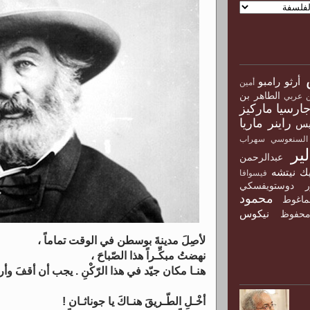
أرثو رامبو
أمين
الطاهر بن
ن عربي
جارسيا ماركيز
راينر ماريا
يس
السنعوسي
سهراب
ير
عبدالرحمن
ك نيتشه
فيسوافا
ور دوستويفسكي
محمود
ماغوط
نيكوس
حفوظ
لأصِلَ مدينةَ بوسطن في الوقت تماماً ،
نهضتُ مبكِّـراً هذا الصّباحَ ،
هنـا مكان جيّد في هذا الرّكْنِ . يجب أن أقفَ وأ
أخْـلِ الطّـريقَ هنـاكَ يا جوناثـان !
و