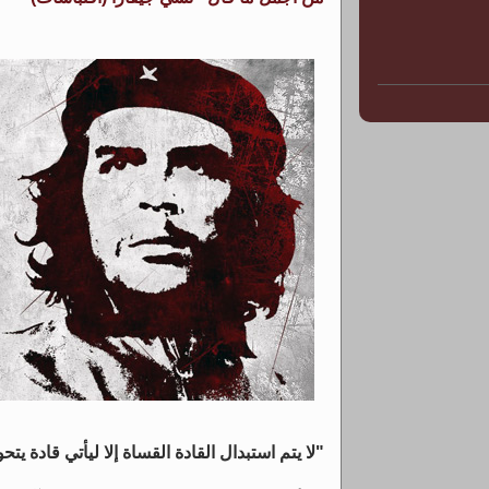
"لا يتم استبدال القادة القساة إلا ليأتي قادة ي