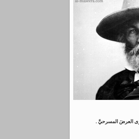
رى العرضَ المسرحيَّ .