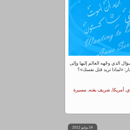
ل الذي وجّهه العالم إليها وإلى
ار: «لماذا تريد قتل نفسك»؟
ي
,
أمريكا
,
شريف بقنه
,
مسيرة
24 يوليو 2012