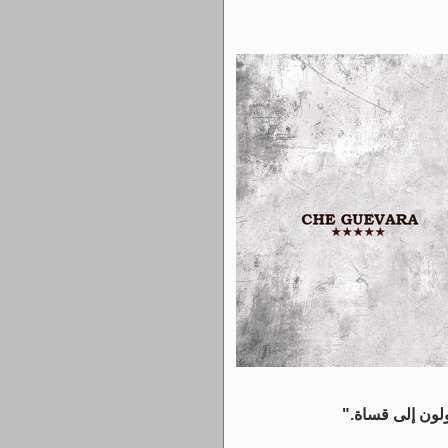
تحولون إلى قساة."