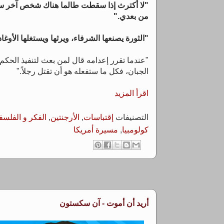
"لا أكترث إذا سقطت طالما هناك شخص آخر سي
من بعدي."
"الثورة يصنعها الشرفاء، ويرثها ويستغلها الأوغاد
"عندما تقرر إعدامه قال لمن بعث لتنفيذ الحكم :
الجبان، فكل ما ستفعله هو أن تقتل رجلاً."
اقرأ المزيد
التصنيفات
إقتباسات
,
الأرجنتين
,
الفكر و الفلسف
كولومبيا
,
مسيرة أمريكا
أريد أن أموت - آن سكستون