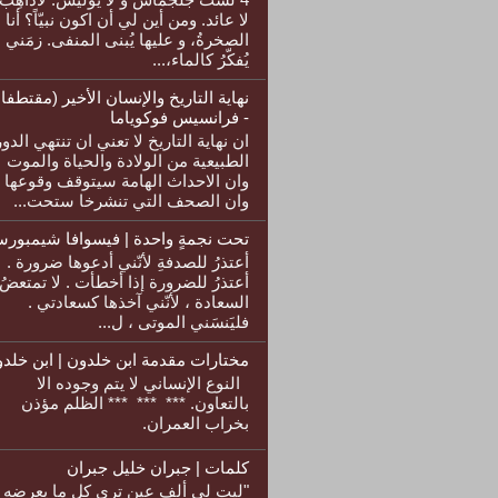
لا عائد. ومن أين لي أن اكون نبيّاً؟ أنا
الصخرةُ، و عليها يُبنى المنفى. زمَني
يُفكّرُ كالماء،...
نهاية التاريخ والإنسان الأخير (مقتطفا
- فرانسيس فوكوياما
ان نهاية التاريخ لا تعني ان تنتهي الدو
الطبيعية من الولادة والحياة والموت
وان الاحداث الهامة سيتوقف وقوعها
وان الصحف التي تنشرخا ستحت...
تحت نجمةٍ واحدة | فيسوافا شيمبورس
أعتذرُ للصدفةِ لأنّني أدعوها ضرورة .
أعتذرُ للضرورة إذا أخطأت . لا تمتعضُ
السعادة ، لأنّني آخذها كسعادتي .
فليَنسَني الموتى ، ل...
مختارات مقدمة ابن خلدون | ابن خلد
النوع الإنساني لا يتم وجوده الا
بالتعاون. *** *** *** الظلم مؤذن
بخراب العمران.
كلمات | جبران خليل جبران
"ليت لي ألف عين ترى كل ما يعرضه