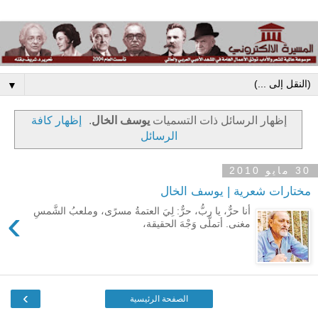
▼
‏إظهار الرسائل ذات التسميات
يوسف الخال
.
إظهار كافة
الرسائل
30 مايو 2010
مختارات شعرية | يوسف الخال
›
أنا حرٌّ، يا ربُّ، حرٌّ: لِيَ العتمةُ مسرًى، وملعبُ الشَّمسِ
مغنى. أتملَّى وَجْهَ الحقيقة،
›
الصفحة الرئيسية