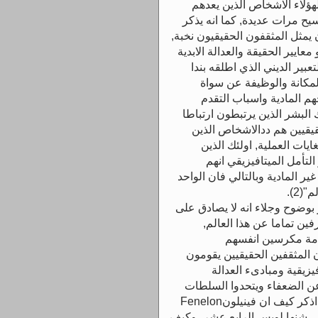
ؤلاء الاشخاص الذين يعدهم
يح مرات عديدة, كما انه يذكر
 يمثل المثقفون الحقيقيون نخبة,
عايير الحقيقة والعدالة الابدية
تعبير الديني الذي اطلقه بندا
كي يميزهم فى المكانة والوظيفة عن سواة
هم المادية واسباب التقدم
البشر الذين يرتبطون ارتباطا
حقيقيين هم ددالاشخاص الذين
يات العملية, اولئك الذين
تأمل الميتافيزيقي انهم
ير المادية وبالتالي فان الواحد
2).
 بوضوح وجلاء انه لا يصادق على
ين تماما عن هذا العالم,
تامة مكرسين انفسهم
 المثقفين الحقيقيين يقومون
يزيقية ومبادىء العدالة
 عن الضعفاء ويتحدوا السلطات
الجائرة او غير الشرعية, يقول بندا "لا حاجة لان اذكر كيف ان فينيلونFenelon
لحروب التي شنها لويس الرابع عشر، وكيف