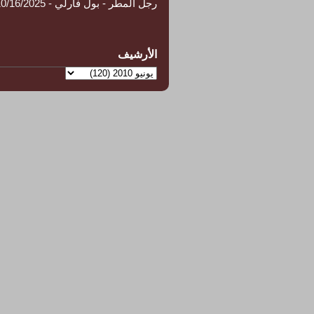
رجلُ المطر - بول فارلي
- 10/16/2025
الأرشيف