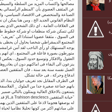
مصالحها واكتساب المزيد من السلطة والسيطر
عن المثقف العضوي بأن "المنظم الرأسمالي يعين
الصناعة والمتخصص فى الاقتصاد السياسي، وال
النظام القانوني الجديد الخ ، ومن هنا يمكن ان نع
ت)
فى العلاقات العامة ، اي ذلك الشخص الذي يصم
لكي تتمكن شركة منظفات او شركة خطوط طيرا
رة
فى السوق ، مثقفا عضويا استنادا الى "تعريف" 
المجتمع الديمقراطي شخصا يحاول أن يحظى بقبو
يوجه المستهلك او رأى الناخب لقد آمن غرامشي
متورطون بصورة فاعلة فى المجتمع ، اي انهم يك
ون
العقول والافكار وتوسيع حدود السوق ، بعكس المع
ينزعون الى البقاء فى اماكنهم دون ان يغادروه
العمل نفسه سنة بعد سنة ، فان المثقفين العض
اندفاع وحركة ، فى حالة تشكل.
كا
فى الطرف المقابل نجد تعريف جوليان بندا، الذا
بانهم جماعة صغيرة جدا من الملوك _ الفلاسفة 
يتمتعون بالاخلاق العالية ويمثلون بالتالي ضمير 
"خيانة الم
له بوصفها هجوما لاذعا على المثقفين الذين يه
على مبادئهم اكثر من كونها تحليلا نظاميا لحياة