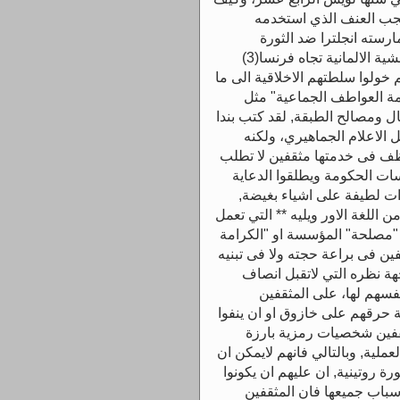
ن شجب العنف الذي استخدمه
Bu التعصب الذي مارسته انجلترا ضد الثورة
الفرنسية, اما فى زماننا فقد استنكر نيتشه الوحشية الالمانية تجاه فرنسا(3)
خولوا سلطتهم الاخلاقية الى ما
ظمة العواطف الجماعية" مثل
ال ومصالح الطبقة, لقد كتب بندا
عصر وسائل الاعلام الجماهيري، ولكنه
ف فى خدمتها مثقفين لا تطلب
سات الحكومة ويطلقوا الدعاية
ت لطيفة على اشياء بغيضة,
 اللغة الاور ويليه ** التي تعمل
مصلحة" المؤسسة او "الكرامة
فين فى براعة حجته ولا فى تبنيه
هة نظره التي لاتقبل انصاف
فسهم لها، على المثقفين
ة حرقهم على خازوق او ان ينفوا
مثقفين شخصيات رمزية بارزة
عملية, وبالتالي فانهم لايمكن ان
رة روتينية, ان عليهم ان يكونوا
اسباب جميعها فان المثقفين