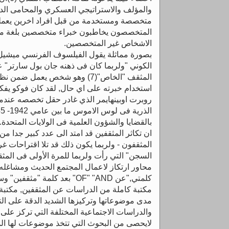
والمؤلف والاستراتيجي العسكري والمحامى الد
متخصصة ومستخدمة من قبل افراد اخرين يعملو
المتخصصون يخاطبون خبراء متخصصين بلغة مش
الاشخاص غير المتخصصين.
بصورة مماثلة يقول الفيلسوف الفرنسي ميشيل
الكوني "ولربما كان فى ذهنه جان بول سارتر" 
المثقف "الخاص"(7) وهو شخص يعمل ض
استخدام خبرته على اي حال, لقد كان فوكو يفكر ه
روبرت اوبينهايمر الذي غادر حقل تخصصه عندما
بالقضايا والشؤون العلمية فى الولايات المتحدة.
ان تكاثر المثقفين قد امتد الى عدد كبير جدا من
المثقفون - ولربما يكون ذلك قد تلا اقتراحات غ
السجن" التي رأت ولربما للمرة الأولى فى المثق
محاور ارتكاز لاعمال المجتمع الحديث ومشاغل
كلمتي,"عن OF" "AND" بعد كلمة
مكتبة كاملة من الدراسات عن المثقفين, مكتبة
مدى موضوعاتها وتركيزها الشديد الدقة على التف
والدراسات الاجتماعية المختلفة التي تركز على 
لايحصى من البحوث التي تتخذ موضوعات لها الم