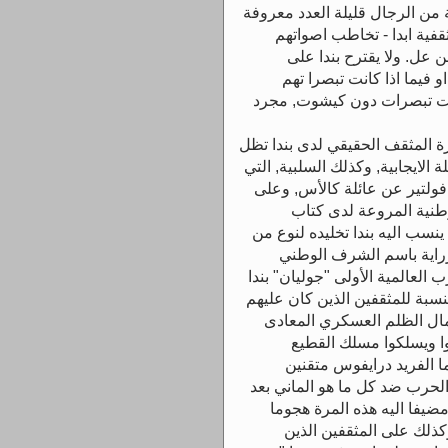
من الرجال قليلة العدد معروفة
قفية ابدا - تخاطب اصواتهم
 عل. ولا يقترح بندا على
 فيما اذا كانت تبصرا تهم
كانت تبصرات دون كيشوت, مجرد
 المثقف الحقيقي لدى بندا تظل
الايجابية, وكذلك السلبية, التي
فولتير عن عائلة كالأس, وعلى
طنية المروعة لدى كتاب
ريس باريه Maurice Barrcs الذي ينسب اليه بندا تخليده لنوع من
زراية باسم الشرف الوطني
حرب العالمية الأولى "جوليان" بندا
نسبة للمثقفين الذين كان عليهم
مال الظلم العسكري المعادى
بوا ويسلكوا مسلك القطيع
ا الفريد درايفوس متقنين
لحرب ضد كل ما هو الماني بعد
ه مضيفا اليه هذه المرة هجوما
وكذلك على المثقفين الذين