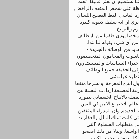
بلا هوادة وانساقوا مع الشيوعيين (5)لكننا نستطيع ان نعثر عميقا "تحت
حافظة على شخص المثقف الرافض,
رد القاسى الفظ الفصيح اللسان
ري ان اية سلطة دنيوية كبيرة
وم والتوبيخ.
 شخصا يؤدى طقما من الوظائف
من أي شىء يقوله لنا بندا،
يد من الوظائف الجديدة -
لحاسوب والمحامون المتخصصون
ة خبراء السياسات والمستشارون
وفى الحقيقة جميع الوظائف
 نظرة غرامشى.
انتاج المعرفة او نشرها مثقفا
ة المصنعة ازدادت النسبة بين
صلة بالانتاج الجسماني بصورة
لم الاجتماع الامريكي الفين
لجديدة, وان المدراء المثقفين
تي كانت تملك المال والعقارات,
من متطلبات السطوة "التى
 واسعا، وبدلا من ذلك اصبحوا
يما يدعونه ثقافة الخطاب النقدي (6)ان كل مثقف, محرر الكتب