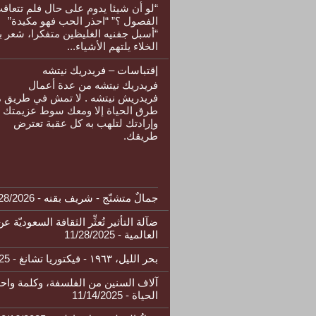
“لو أن شيئا يدوم على حال فلم تتعاق
الفصول ؟” “احذر الحب فهو مكيدة”
“أسبل جفنيه الغليظين متفكرا، شعر ب
الخلاء يلتهم الأشياء...
إقتباسات – فريدريك نيتشه
فريدريك نيتشه من عدة أعمال
فريدريش نيتشه . لا تمش في طريق 
طرق الحياة إلا ومعك سوط عزيمتك
وإرادتك لتلهب به كل عقبة تعترض
طريقك.
جمالٌ متشنّج - شريف بقنه
- 1/28/2026
ضآلة التأثير تُعثِّر الثقافة السعوديّة عن
العالمية
- 11/28/2025
بحر الليل، ١٩٦٣ - فيكتوريا تشانغ
- 11/20/2025
آلاف السنين من الفلسفة، وكلمة واح
الحياة
- 11/14/2025