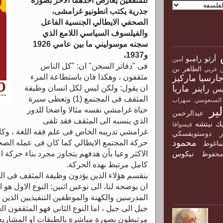
للمثقفين يعارض احدهما الأخر بصورة
جذرية يكتب انطونيو غرامشى،
الصحفي الايطالي الجنسية الفاعل
والفيلسوف السياسي اللامع الذي
سجنه موسوليني ما بين عامي 1926
و1937،
أرثو رامبو
أمين
فى "دفاتر السجن" ان: "كل الناس
الطاهر بن
ن عربي
مثقفون ، وهكذا فان باستطاعة المرء
جارسيا ماركيز
ان يقول: ولكن ليس لكل انسان وظيفة
راينر ماريا
يس
المثقف فى المجتمع (1) وتعطى سيرة
السنعوسي
سهراب
ير
حياة غرامشي نفسه مثالا واضحا للدور
عبدالرحمن
الذي ينسبه الى المثقف فقد تلقى
ك نيتشه
فيسوافا
غرامشي تدريبه الخاص فى علم فقه اللغة ، وك
ور دوستويفسكي
محمود
حركة المجتمع الايطالي كما كان فى عمله الصحف
ماغوط
الاكثر وعيا بأن هدفهم يتجاوز مجرد بناء حركة 
نيكوس
حفوظ
كامل مرتبط بهذه الحركة.
ينقسم هؤلاء الذين يؤدون وظيفة المثقف فى ال
ان يوضحه لنا، الى نوعين اثنين: النوع الاول هو 
المدرسين والكهنة والموظفين التنفيذيين الذين
جيل الى جيل ، اما النوع الثاني فهو المثقفون 
مرتبطون بصورة مباشرة بالطبقات او المشاريع 
و