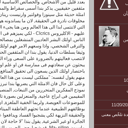
بعدد قليل من الاشخاص, والخصائص الاساسية له
ب
مثقفين حقيقيين, يذكر بندا أسمى سقراط والمس
أن
امثلة حديثة مثل سينوزا وفولتير وارنيست رينان
مخلوقات نادرة فى الحقيقة, لان ما يساندونه هو م
التي لاتنتمى ابدا الى هذا العالم ومن هنا يجىء ال
عليهم - الاكليروس Clcrics - ل
الناس, اولئك البشر العاديين المنشغلين بمصالح
من
والترقى الشخصي، واذا وسعهم الامر فهم اولئك 
وثيقا بسلطات الدنيا، يقول بندا ان المثقفين ال
لانتصب فعاليتهم بالضرورة على السعى وراء الغا
يبحثون عن سعادتهم فى ممارسة فن او علم او ال
باختصار اولئك الذين يسعون الى تحقيق المنافع غ
منهم يقول لنفسه: "مملكتى ليست من هذا العالم"(
وعلى كل حال فان الامثلة التي يضربها بندا تبرز
نموذج المفكرين المتحررين من التبعات, المنصرف
المقيمين فى ابراج عاجية, والمنعزلين بصورة 
للموضوعات العويصة, ولربما الخفية الملغزة, ان
بوظائفهم الطبيعية عندما تحثهم العاطفة الميتاف
دة تلخّص معنى
والحقيقة النزيهة لكي يشجبوا الفساد ويدافعوا
ماسيون Ma- sillon قد شجبا بعض ا