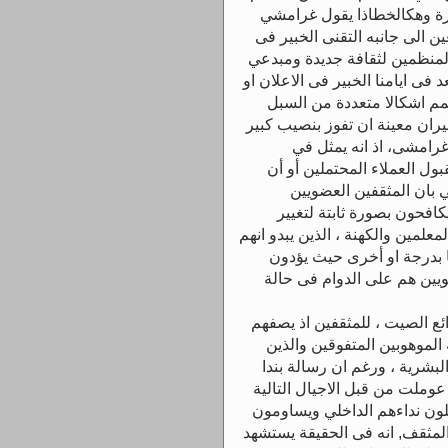
ة وهكالخطاذا يقول غرامشي
 الى جانبه التقنى الخبير فى
منظمين لثقافة جديدة ومبدعي
د فى ايامنا الخبير فى الاعلان او
م اشكالا متعددة من السبل
ن معينة ان تفوز بنصيب كبير
غرامشى، اذ انه يمثل في
ل العملاء المحتملين أو أن
 بان المثقفين العضويين
افحون بصورة ثابتة لتغيير
لمين والكهنة ، الذين يبدو انهم
ا بدرجة او أخرى حيث يؤدون
ويين هم على الدوام فى حالة
ئع الصيت ، للمثقفين اذ يصفهم
الموهوبين المتفوقين والذين
البشرية ، ورغم ان رسالة بندا
ثقفين L,a Trahison desclescsلإ قد عوملت من قبل الاجيال التالية
ملون نداءهم الداخلي ويساومون
 المثقف, انه فى الحقيقة يستشهد