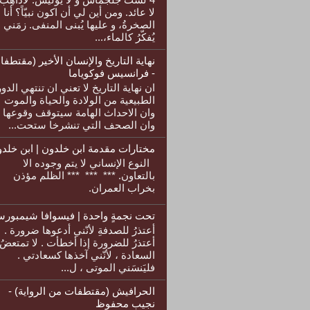
لا عائد. ومن أين لي أن اكون نبيّاً؟ أنا
الصخرةُ، و عليها يُبنى المنفى. زمَني
يُفكّرُ كالماء،...
نهاية التاريخ والإنسان الأخير (مقتطفا
- فرانسيس فوكوياما
ان نهاية التاريخ لا تعني ان تنتهي الدو
الطبيعية من الولادة والحياة والموت
وان الاحداث الهامة سيتوقف وقوعها
وان الصحف التي تنشرخا ستحت...
مختارات مقدمة ابن خلدون | ابن خلد
النوع الإنساني لا يتم وجوده الا
بالتعاون. *** *** *** الظلم مؤذن
بخراب العمران.
تحت نجمةٍ واحدة | فيسوافا شيمبورس
أعتذرُ للصدفةِ لأنّني أدعوها ضرورة .
أعتذرُ للضرورة إذا أخطأت . لا تمتعضُ
السعادة ، لأنّني آخذها كسعادتي .
فليَنسَني الموتى ، ل...
الحرافيش (مقتطفات من الرواية) -
نجيب محفوظ