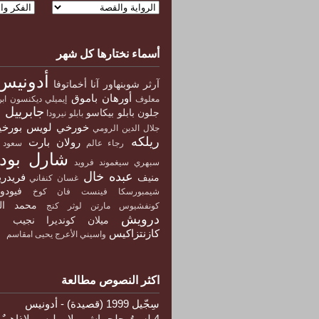
أسماء نختارها كل شهر
أدونيس
آرثر شوبنهاور
آنا أخماتوفا
أورهان باموق
معلوف
إيميلي ديكنسون
اب
جابرييل 
جلون
بابلو بيكاسو
بابلو نيرودا
خورخي لويس بورخ
جلال الدين الرومي
ريلكه
رولان بارت
رجاء عالم
سعود 
شارل بودل
سبهري
سيغموند فرويد
عبده خال
فريدري
منيف
غسان كنفاني
فيود
شيمبورسكا
فينست فان كوخ
محمد ال
كونفشيوس
مارتن لوثر كنج
درويش
ميلان كونديرا
نجيب م
كازنتزاكيس
واسيني الأعرج
يحيى امقاسم
اكثر النصوص مطالعة
سِجّيل 1999 (قصيدة) - أدونيس
4 لستُ جلجماش و لا يوليس. لاذاهِبٌ 