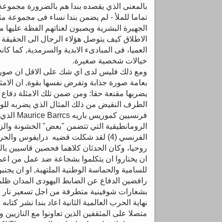
بالمعنى الذي يقصده بندا هم بالضرورة مجموعة 
تماما للملأ - لم يضمن بندا نساء فى مجموعة مث
الجهيرة البشرية ويصبون لعناتهم الفظة عليها من
الاطلاق كيف يتوصل هؤلاء الرجال الى الحقيقة او
العميا، فى المبادىء الابدية والسرمدية, كما 
خيالات شخصية صغيرة.
ومع ذلك فليس لدى اي شك على الاقل ان صورة
بعامة صورة جذابة وتفرض نفسها بقوة, ان الامثلة 
يضربها مقنعة حقا: ومن ضمن تلك الامثلة دفاع 
الطرف النقيض من ذلك المثال الذي يضربه للو
فرنسيين كمو
الرومانطيقية التي تتضمن "بعض" الخشونة وال
الفرنسي (4) لقد شكلت قضيه درايفوس وال
روحيا، وكان الحدثان كلاهما فحصين قاسيين بال
ان يختاروا ان يتكلموا بشجاعة ضد عمل من اع
للسامية والحماسة الوطنية الملتهبة, او ان يجن
رافضين الدفاع عن الضابط اليهودى المدان ظلم
بشعارات شوفينية متطرفة من اجل تسعير نار ا
نهاية الحرب العالمية الثانية اعاد بندا نشر كتاب
متصلا على المثقفين الذين تعاونوا مع النازيين 