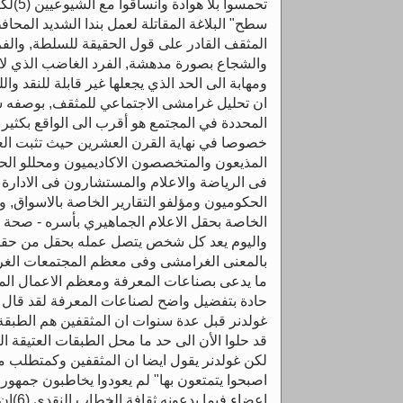
تحمسوا 
سطح" البلاغة المقاتلة لعمل بندا الشديد الم
المثقف القادر على قول الحقيقة للسلطة, والف
والشجاع بصورة مدهشة, الفرد الغاضب الذي لاي
ومهابة الى الحد الذي يجعلها غير قابلة للنقد والل
ان تحليل غرامشى الاجتماعي للمثقف, بوصفه
المحددة في المجتمع هو أقرب الى الواقع بكثير 
خصوصا في نهاية القرن العشرين حيث تثبت العد
المذيعون والمتخصصون الاكاديميون ومحللو ا
فى الرياضة والاعلام والمستشارون فى الادار
الحكوميون ومؤلفو التقارير الخاصة بالاسواق, 
الخاصة بحقل الاعلام الجماهيري بأسره - صحة
واليوم يعد كل شخص يتصل عمله بحقل من حقول 
بالمعنى الغرامشى وفى معظم المجتمعات الغربي
ما يدعى بصناعات المعرفة ومعظم الاعمال المت
حادة بتفضيل واضح لصناعات المعرفة لقد قال عا
غولدنر قبل عدة سنوات ان المثقفين هم الطبقة ا
قد حلوا الأن الى حد ما محل الطبقات العتيقة ال
لكن غولدنر يقول ايضا ان المثقفين وكمتطلب 
اصبحوا يتمتعون بها" لم يعودوا يخاطبون جمهورا
اعضاء ف