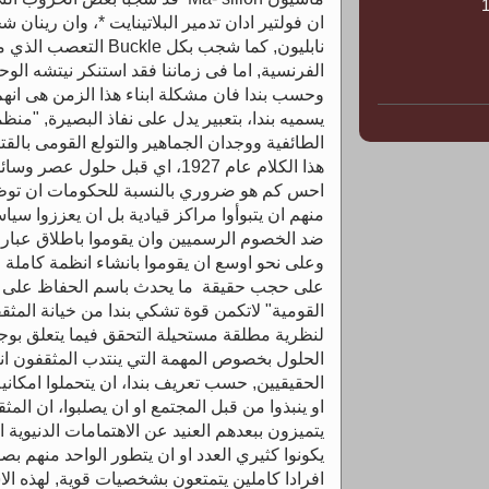
ان فولتير ادان تدمير البلاتينايت *، وان رينا
نابليون, كما شجب بكل ckle
وحسب بندا فان مشكلة ابناء هذا الزمن هى انهم 
يسميه بندا، بتعبير يدل على نفاذ البصيرة, "من
الطائفية ووجدان الجماهير والتولع القومى بالقت
هذا الكلام عام 1927، اي قبل حلول 
احس كم هو ضروري بالنسبة للحكومات ان توظ
منهم ان يتبوأوا مراكز قيادية بل ان يعززوا سيا
ضد الخصوم الرسميين وان يقوموا باطلاق عبارا
وعلى نحو اوسع ان يقوموا بانشاء انظمة كاملة من
على حجب حقيقة ما يحدث باسم الحفاظ على "
القومية" لاتكمن قوة تشكي بندا من خيانة المثق
لنظرية مطلقة مستحيلة التحقق فيما يتعلق بوج
الحلول بخصوص المهمة التي ينتدب المثقفون ان
الحقيقيين, حسب تعريف بندا، ان يتحملوا امكاني
او ينبذوا من قبل المجتمع او ان يصلبوا، ان ال
يتميزون ببعدهم العنيد عن الاهتمامات الدنيوية ال
يكونوا كثيري العدد او ان يتطور الواحد منهم بصو
افرادا كاملين يتمتعون بشخصيات قوية, لهذه ال