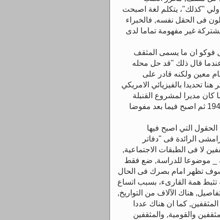
ولي "كذلك"، يتكلم لغة اصبحت
ن فى الحقل نفسه, فالخبراء
تركة غير مفهومة تماما لدى
 فوكو ان ما يسمى المثقف
عندما قال ذلك "قد حل محله
من نظام معين ولكنه قادر على
نا تحديدا بالفيزيائي الامريكي
 كان مديرا لمشروع القنبلة
الذرية فى لوس الاموس ما بين عامي 1942- 1945 ثم اصبح فيما بعد مفوضا
 الحقول التي اصبح فيها
رامشى الرائدة فى "دفاتر
فين لا فى الطبقات الاجتماعية,
ه _ موضوعا للدراسة, ضع فقط
 "مثقفين" وسوف تظهر امام بصرك فى الحال
 تثبط همة القارىء، بسبب اتساع
اصيل, هناك الآلاف من التواريخ,
المثقفين, كما ان هناك عددا
ثقفين والقومية, والمثقفين